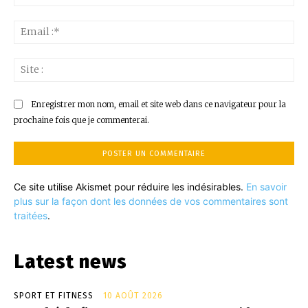
:*
Ema
:*
Sit
:
Enregistrer mon nom, email et site web dans ce navigateur pour la
prochaine fois que je commenterai.
Ce site utilise Akismet pour réduire les indésirables.
En savoir
plus sur la façon dont les données de vos commentaires sont
traitées
.
Latest news
SPORT ET FITNESS
10 AOÛT 2026