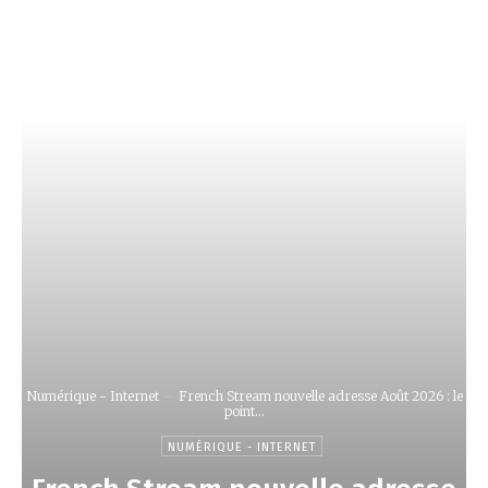
LifeNews
Fashion Trends and Culture
Numérique - Internet
French Stream nouvelle adresse Août 2026 : le
point...
NUMÉRIQUE - INTERNET